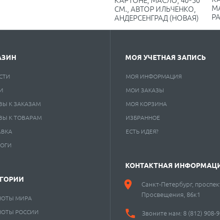
М
СМ., АВТОР ИЛЬЧЕНКО,
РА
АНДЕРСЕНГРАД (НОВАЯ)
АЗИН
МОЯ УЧЕТНАЯ ЗАПИСЬ
СТИ
МОЯ ИНФОРМАЦИЯ
И
МОИ ЗАКАЗЫ
ВЫ К ЗАКАЗАМ
МОЯ КОРЗИНА
ВЫ К ТОВАРАМ
ИЗБРАННОЕ
АВКА
ЕСТЬ ИДЕЯ?
ЛОГИ
КОНТАКТНАЯ ИНФОРМАЦ
ЕГОРИИ
Санкт-Петербург, проспек
Просвещения, 86к1
НОТЫ МИРА
НОТЫ РОССИИ
Звоните нам:
8 (812) 908-