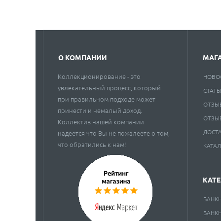
О КОМПАНИИ
МАГ
Коллекционирование - это
НОВО
увлекательный процесс, который
СТАТЬ
при правильном подходе может
ОТЗЫ
принести и немалый доход.
ОТЗЫ
Коллектив нашей компании
ДОСТ
надеется что Вы не пожалеете о том,
что обратились к нам!
КАТА
КАТ
БАНК
БАНК