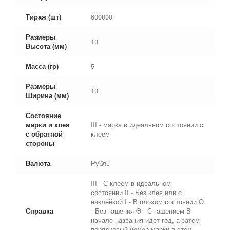
Тираж (шт)
600000
Размеры
10
Высота (мм)
Масса (гр)
5
Размеры
10
Ширина (мм)
Состояние
марки и клея
III - марка в идеальном состоянии с
с обратной
клеем
стороны
Валюта
Рубль
III - С клеем в идеальном
состоянии II - Без клея или с
наклейкой I - В плохом состоянии O
Справка
- Без гашения Θ - С гашением В
начале названия идет год, а затем
порядковый номер марки в этом