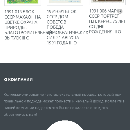
1991-006 МАРКА
1991-091 БЛОК
1991-013 БЛОК
СССР ПОРТРЕТ
СССР ДОМ
СССР МАХАОН НА
П.П. КЕРЕС. 75 ЛЕТ
СОВЕТОВ
ЦВЕТКЕ ОХРАНА
СО ДНЯ
ПОБЕДА
ПРИРОДЫ.
РОЖДЕНИЯ III O
ДЕМОКРАТИЧЕСКИХ
БЛАГОТВОРИТЕЛЬНЫЙ
СИЛ 21 АВГУСТА
ВЫПУСК III O
1991 ГОДА III O
О КОМПАНИИ
Коллекционирование - это увлекательный процесс, который при
правильном подходе может принести и немалый доход. Коллектив
нашей компании надеется что Вы не пожалеете о том, что
обратились к нам!