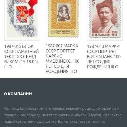
1987-007 МАРКА
1987-015 БЛОК
1987-013 МАРКА
СССР ПОРТРЕТ
СССР ПАМЯТНЫЙ
СССР ПОРТРЕТ
КАРЛИС
ТЕКСТ XX СЪЕЗД
В.И. ЧАПАЕВ. 100
МИЕСНИЕКС. 100
ВЛКСМ (15-18.04)
ЛЕТ СО ДНЯ
ЛЕТ СО ДНЯ
III O
РОЖДЕНИЯ III O
РОЖДЕНИЯ III O
О КОМПАНИИ
Коллекционирование - это увлекательный процесс, который при
правильном подходе может принести и немалый доход. Коллектив
нашей компании надеется что Вы не пожалеете о том, что