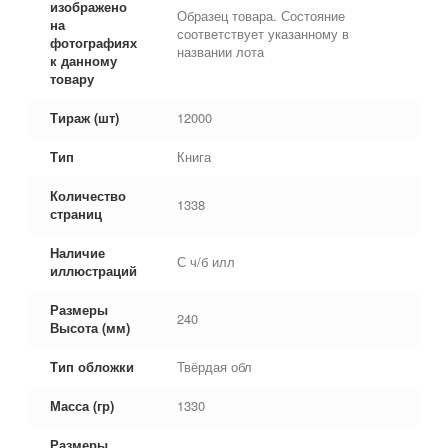
изображено
Образец товара. Состояние
на
соответствует указанному в
фотографиях
названии лота
к данному
товару
Тираж (шт)
12000
Тип
Книга
Количество
1338
страниц
Наличие
С ч/б илл
иллюстраций
Размеры
240
Высота (мм)
Тип обложки
Твёрдая обл
Масса (гр)
1330
Размеры