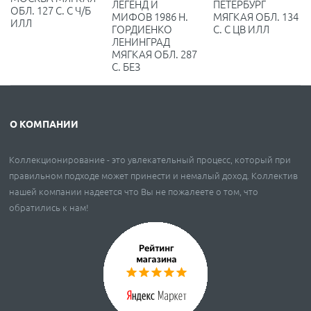
ПЕТЕРБУРГ
ЛЕГЕНД И
ОБЛ. 127 С. С Ч/Б
МЯГКАЯ ОБЛ. 134
МИФОВ 1986 Н.
ИЛЛ
С. С ЦВ ИЛЛ
ГОРДИЕНКО
ЛЕНИНГРАД
МЯГКАЯ ОБЛ. 287
С. БЕЗ
О КОМПАНИИ
Коллекционирование - это увлекательный процесс, который при
правильном подходе может принести и немалый доход. Коллектив
нашей компании надеется что Вы не пожалеете о том, что
обратились к нам!