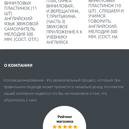
ВИНИЛОВЫХ
ПЛАСТИНКА
ВИНИЛОВЫХ
ПЛАСТИНОК (10
ВИНИЛОВАЯ ,
ПЛАСТИНОК (11
ШТ) , СЛУШАЕМ И
И.ВЕРЕЩАГИНА,
ШТ)
УЧИМСЯ
Т.ПРИТЫКИНА.
АНГЛИЙСКИЙ
ГОВОРИТЬ.
(ЧАСТЬ 3)
ЯЗЫК ЗВУКОВОЙ
АНГЛИЙСКИЙ.
ЗВУКОВОЕ
САМОУЧИТЕЛЬ
МЕЛОДИЯ 300
ПРИЛОЖЕНИЕ К К
МЕЛОДИЯ 300
ММ. (СОСТ. НА
УЧЕБНИКУ
ММ. (СОСТ. ОТЛ.)
АНГЛИЙСК
О КОМПАНИИ
Коллекционирование - это увлекательный процесс, который при
правильном подходе может принести и немалый доход. Коллектив
нашей компании надеется что Вы не пожалеете о том, что
обратились к нам!