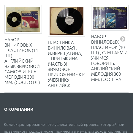
НАБОР
НАБОР
ВИНИЛОВЫХ
ПЛАСТИНКА
ВИНИЛОВЫХ
ПЛАСТИНОК (10
ВИНИЛОВАЯ ,
ПЛАСТИНОК (11
ШТ) , СЛУШАЕМ И
И.ВЕРЕЩАГИНА,
ШТ)
УЧИМСЯ
Т.ПРИТЫКИНА.
АНГЛИЙСКИЙ
ГОВОРИТЬ.
(ЧАСТЬ 3)
ЯЗЫК ЗВУКОВОЙ
АНГЛИЙСКИЙ.
ЗВУКОВОЕ
САМОУЧИТЕЛЬ
МЕЛОДИЯ 300
ПРИЛОЖЕНИЕ К К
МЕЛОДИЯ 300
ММ. (СОСТ. НА
УЧЕБНИКУ
ММ. (СОСТ. ОТЛ.)
АНГЛИЙСК
О КОМПАНИИ
Коллекционирование - это увлекательный процесс, который при
правильном подходе может принести и немалый доход. Коллектив