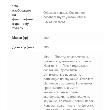
Что
изображено
Образец товара. Состояние
на
соответствует указанному в
фотографиях
названии лота
к данному
товару
Масса (гр)
200
Диаметр (мм)
300
Mint — Пластинка запечатана,
конверт в идеальном состоянии.
Near mint — Почти идеальное
состояние. Допустимы
минимальные изъяны, не
влияющие на звучание. Excellent —
Отличное состояние. Пластинка
проигрывалась и имеет
незначительные следы
эксплуатации, не влияющие на
звучание, возможен лёгкий песок.
Конверт может иметь потёртости.
Very good — очень хорошее