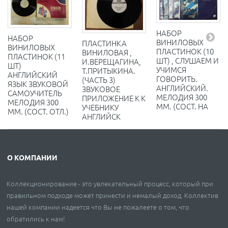
НАБОР
НАБОР
ВИНИЛОВЫХ
ПЛАСТИНКА
ВИНИЛОВЫХ
ПЛАСТИНОК (10
ВИНИЛОВАЯ ,
ПЛАСТИНОК (11
ШТ) , СЛУШАЕМ И
И.ВЕРЕЩАГИНА,
ШТ)
УЧИМСЯ
Т.ПРИТЫКИНА.
АНГЛИЙСКИЙ
ГОВОРИТЬ.
(ЧАСТЬ 3)
ЯЗЫК ЗВУКОВОЙ
АНГЛИЙСКИЙ.
ЗВУКОВОЕ
САМОУЧИТЕЛЬ
МЕЛОДИЯ 300
ПРИЛОЖЕНИЕ К К
МЕЛОДИЯ 300
ММ. (СОСТ. НА
УЧЕБНИКУ
ММ. (СОСТ. ОТЛ.)
АНГЛИЙСК
О КОМПАНИИ
Коллекционирование - это увлекательный процесс, который при
правильном подходе может принести и немалый доход. Коллектив
нашей компании надеется что Вы не пожалеете о том, что
обратились к нам!