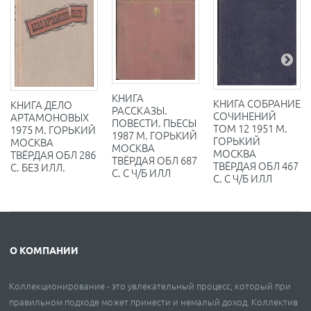
КНИГА
КНИГА СОБРАНИЕ
КНИГА ДЕЛО
РАССКАЗЫ.
СОЧИНЕНИЙ
АРТАМОНОВЫХ
ПОВЕСТИ. ПЬЕСЫ
ТОМ 12 1951 М.
1975 М. ГОРЬКИЙ
1987 М. ГОРЬКИЙ
ГОРЬКИЙ
МОСКВА
МОСКВА
МОСКВА
ТВЁРДАЯ ОБЛ 286
ТВЁРДАЯ ОБЛ 687
ТВЁРДАЯ ОБЛ 467
С. БЕЗ ИЛЛ.
С. С Ч/Б ИЛЛ
С. С Ч/Б ИЛЛ
О КОМПАНИИ
Коллекционирование - это увлекательный процесс, который при
правильном подходе может принести и немалый доход. Коллектив