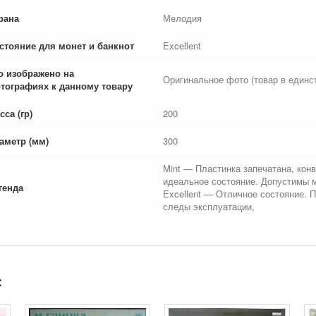
рана
Мелодия
стояние для монет и банкнот
Excellent
о изображено на
Оригинальное фото (товар в единс
тографиях к данному товару
сса (гр)
200
аметр (мм)
300
Mint — Пластинка запечатана, конв
идеальное состояние. Допустимы 
генда
Excellent — Отличное состояние. 
следы эксплуатации,
: