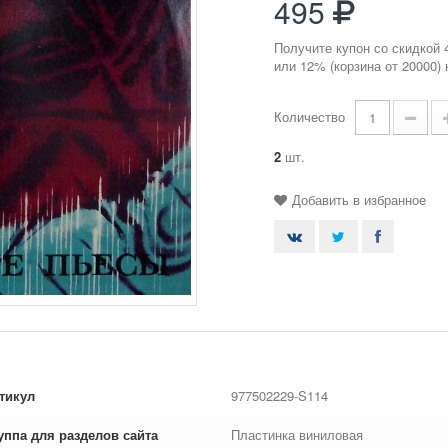
495
Получите купон со скидкой 
или 12% (корзина от 20000)
Количество
2
шт.
Добавить в избранное
тикул
977502229-S114
уппа для разделов сайта
Пластинка виниловая