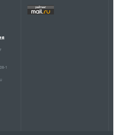
ИЯ
т
908-1
RU