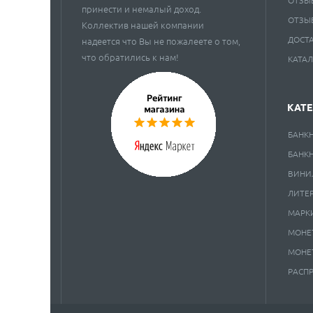
ОТЗЫ
принести и немалый доход.
ОТЗЫ
Коллектив нашей компании
ДОСТ
надеется что Вы не пожалеете о том,
что обратились к нам!
КАТА
КАТ
БАНК
БАНК
ВИНИ
ЛИТЕ
МАРК
МОНЕ
МОНЕ
РАСП