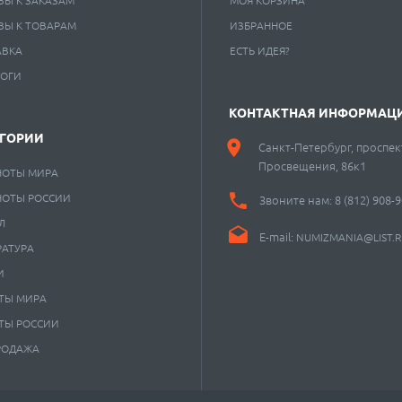
ВЫ К ЗАКАЗАМ
МОЯ КОРЗИНА
ВЫ К ТОВАРАМ
ИЗБРАННОЕ
АВКА
ЕСТЬ ИДЕЯ?
ЛОГИ
КОНТАКТНАЯ ИНФОРМАЦ
ЕГОРИИ
Санкт-Петербург, проспек
Просвещения, 86к1
НОТЫ МИРА
НОТЫ РОССИИ
Звоните нам:
8 (812) 908-
Л
E-mail:
NUMIZMANIA@LIST.
РАТУРА
И
ТЫ МИРА
ТЫ РОССИИ
РОДАЖА