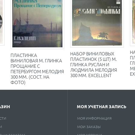
Н
НАБОР ВИНИЛОВЫХ
ПЛАСТИНКА
ПЛ
ПЛАСТИНОК (5 ШТ) М.
ВИНИЛОВАЯ М. ГЛИНКА
Г
ГЛИНКА РУСЛАН И
ПРОЩАНИЕ С
М
ЛЮДМИЛА МЕЛОДИЯ
ПЕТЕРБУРГОМ МЕЛОДИЯ
E
300 ММ. EXCELLENT
300 ММ. (СОСТ. НА
ФОТО)
АЗИН
МОЯ УЧЕТНАЯ ЗАПИСЬ
СТИ
МОЯ ИНФОРМАЦИЯ
И
МОИ ЗАКАЗЫ