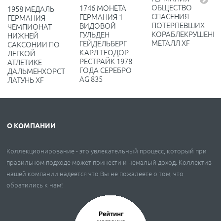
ОБЩЕСТВО
1746 МОНЕТА
1958 МЕДАЛЬ
СПАСЕНИЯ
ГЕРМАНИЯ 1
ГЕРМАНИЯ
ПОТЕРПЕВШИХ
ВИДОВОЙ
ЧЕМПИОНАТ
КОРАБЛЕКРУШЕНИ
ГУЛЬДЕН
НИЖНЕЙ
МЕТАЛЛ XF
ГЕЙДЕЛЬБЕРГ
САКСОНИИ ПО
КАРЛ ТЕОДОР
ЛЁГКОЙ
РЕСТРАЙК 1978
АТЛЕТИКЕ
ГОДА СЕРЕБРО
ДАЛЬМЕНХОРСТ
AG 835
ЛАТУНЬ XF
О КОМПАНИИ
Коллекционирование - это увлекательный процесс, который при
правильном подходе может принести и немалый доход. Коллектив
нашей компании надеется что Вы не пожалеете о том, что
обратились к нам!