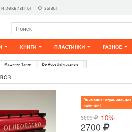
 и реквизиты
Отзывы
И
КНИГИ
ПЛАСТИНКИ
РАЗНОЕ
Машинки Танки
De Agostini и разные
ОВОЗ
Внимание: ограниченное
наличии!
10%
3000
2700