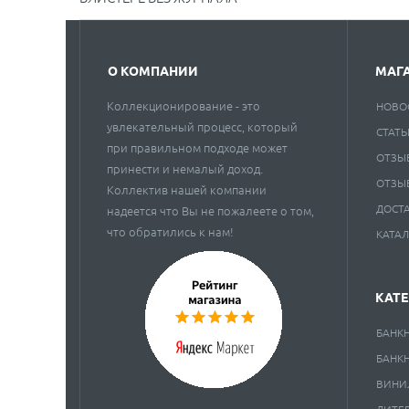
О КОМПАНИИ
МАГ
Коллекционирование - это
НОВО
увлекательный процесс, который
СТАТЬ
при правильном подходе может
ОТЗЫ
принести и немалый доход.
ОТЗЫ
Коллектив нашей компании
ДОСТ
надеется что Вы не пожалеете о том,
что обратились к нам!
КАТА
КАТ
БАНК
БАНК
ВИНИ