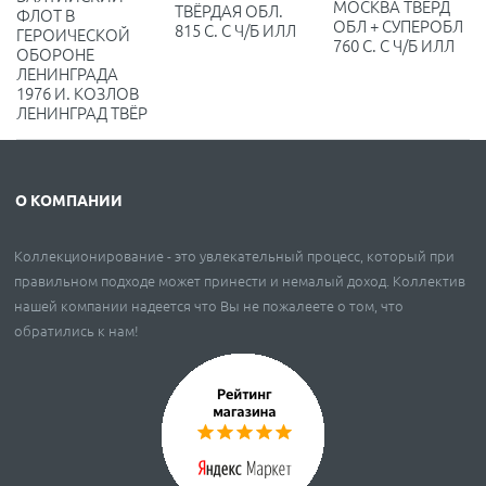
МОСКВА ТВЁРД
ТВЁРДАЯ ОБЛ.
ФЛОТ В
ОБЛ + СУПЕРОБЛ
815 С. С Ч/Б ИЛЛ
ГЕРОИЧЕСКОЙ
760 С. С Ч/Б ИЛЛ
ОБОРОНЕ
ЛЕНИНГРАДА
1976 И. КОЗЛОВ
ЛЕНИНГРАД ТВЁР
О КОМПАНИИ
Коллекционирование - это увлекательный процесс, который при
правильном подходе может принести и немалый доход. Коллектив
нашей компании надеется что Вы не пожалеете о том, что
обратились к нам!