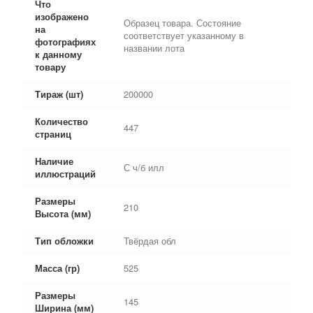
Что
изображено
Образец товара. Состояние
на
соответствует указанному в
фотографиях
названии лота
к данному
товару
Тираж (шт)
200000
Количество
447
страниц
Наличие
С ч/б илл
иллюстраций
Размеры
210
Высота (мм)
Тип обложки
Твёрдая обл
Масса (гр)
525
Размеры
145
Ширина (мм)