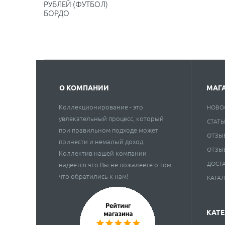
РУБЛЕЙ (ФУТБОЛ)
БОРДО
О КОМПАНИИ
МАГ
Коллекционирование - это
НОВО
увлекательный процесс, который
СТАТЬ
при правильном подходе может
ОТЗЫ
принести и немалый доход.
ОТЗЫ
Коллектив нашей компании
ДОСТ
надеется что Вы не пожалеете о том,
что обратились к нам!
КАТА
КАТ