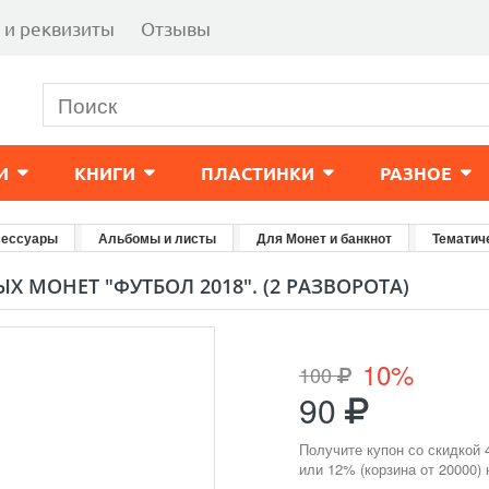
 и реквизиты
Отзывы
И
КНИГИ
ПЛАСТИНКИ
РАЗНОЕ
сессуары
Альбомы и листы
Для Монет и банкнот
Тематич
Х МОНЕТ "ФУТБОЛ 2018". (2 РАЗВОРОТА)
10%
100
90
Получите купон со скидкой 
или 12% (корзина от 20000)