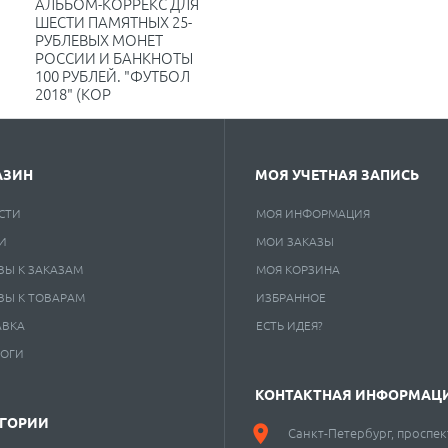
АЛЬБОМ-КОРРЕКС ДЛЯ
ШЕСТИ ПАМЯТНЫХ 25-
РУБЛЕВЫХ МОНЕТ
РОССИИ И БАНКНОТЫ
100 РУБЛЕЙ. "ФУТБОЛ
2018" (КОР
АЗИН
МОЯ УЧЕТНАЯ ЗАПИСЬ
СТИ
МОЯ ИНФОРМАЦИЯ
И
МОИ ЗАКАЗЫ
ВЫ К ЗАКАЗАМ
МОЯ КОРЗИНА
ВЫ К ТОВАРАМ
ИЗБРАННОЕ
АВКА
ЕСТЬ ИДЕЯ?
ЛОГИ
КОНТАКТНАЯ ИНФОРМАЦ
ЕГОРИИ
Санкт-Петербург, проспек