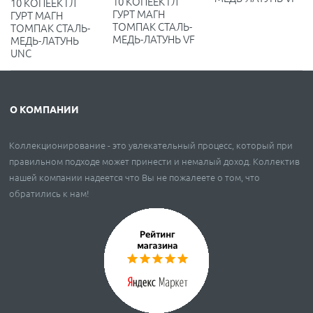
10 КОПЕЕК ГЛ
10 КОПЕЕК ГЛ
ГУРТ МАГН
ГУРТ МАГН
ТОМПАК СТАЛЬ-
ТОМПАК СТАЛЬ-
МЕДЬ-ЛАТУНЬ VF
МЕДЬ-ЛАТУНЬ
UNC
О КОМПАНИИ
Коллекционирование - это увлекательный процесс, который при
правильном подходе может принести и немалый доход. Коллектив
нашей компании надеется что Вы не пожалеете о том, что
обратились к нам!