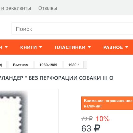
 и реквизиты
Отзывы
И
КНИГИ
ПЛАСТИНКИ
РАЗНОЕ
к)
Вьетнам
1980-1989
1989 *
ЛАНДЕР " БЕЗ ПЕРФОРАЦИИ СОБАКИ III Θ
Внимание: ограниченное
наличии!
10%
70
63