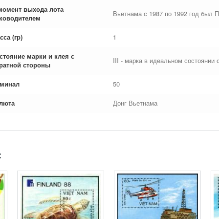
момент выхода лота
Вьетнама с 1987 по 1992 год был 
ководителем
сса (гр)
1
стояние марки и клея с
III - марка в идеальном состоянии 
ратной стороны
минал
50
люта
Донг Вьетнама
: