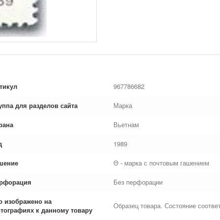
тикул
967786682
уппа для разделов сайта
Марка
рана
Вьетнам
д
1989
шение
Θ - марка с почтовым гашением
рфорация
Без перфорации
о изображено на
Образец товара. Состояние соответ
тографиях к данному товару