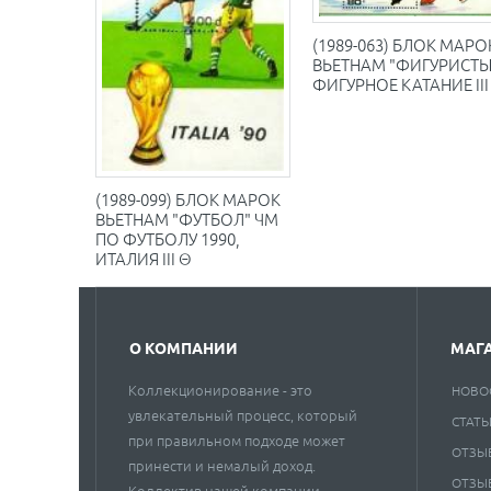
(1989-063) БЛОК МАРО
ВЬЕТНАМ "ФИГУРИСТЫ
ФИГУРНОЕ КАТАНИЕ III
(1989-099) БЛОК МАРОК
ВЬЕТНАМ "ФУТБОЛ" ЧМ
ПО ФУТБОЛУ 1990,
ИТАЛИЯ III Θ
О КОМПАНИИ
МАГ
Коллекционирование - это
НОВО
увлекательный процесс, который
СТАТЬ
при правильном подходе может
ОТЗЫ
принести и немалый доход.
ОТЗЫ
Коллектив нашей компании