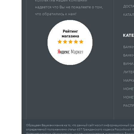
ДОСТ
надеется что Вы не пожалеете о том,
что обратились к нам!
КАТА
КАТ
БАНК
БАНК
ВИНИ
ЛИТЕ
МАРК
МОНЕ
МОНЕ
РАСП
Обращаем Ваше внимание на то, что данный сайт носит информационный (озн
определяемой положениями статьи 437 Гражданского кодекса Российской 
Интернет-магазин «Нумизмания»: коллекционирование, нумизматика, бонисти