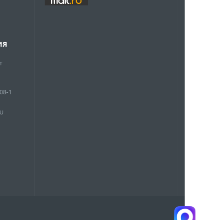
ИЯ
т
908-1
RU