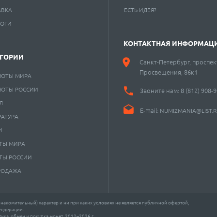
АВКА
ЕСТЬ ИДЕЯ?
ЛОГИ
КОНТАКТНАЯ ИНФОРМАЦ
ЕГОРИИ
Санкт-Петербург, проспек
Просвещения, 86к1
НОТЫ МИРА
НОТЫ РОССИИ
Звоните нам:
8 (812) 908-
Л
E-mail:
NUMIZMANIA@LIST.
РАТУРА
И
ТЫ МИРА
ТЫ РОССИИ
РОДАЖА
акомительный) характер и ни при каких условиях не является публичной офертой,
Федерации.
ка, обмен и покупка монет. 2012–2026 г.