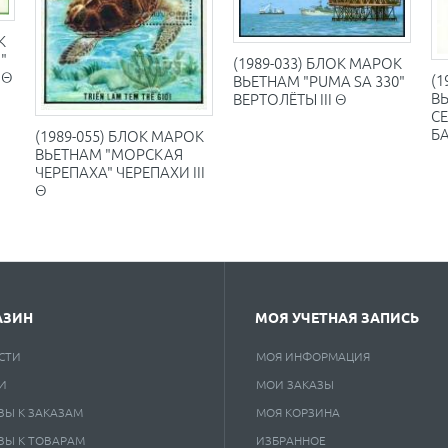
К
"
(1989-033) БЛОК МАРОК
 Θ
(1
ВЬЕТНАМ "PUMA SA 330"
В
ВЕРТОЛЁТЫ III Θ
СЕ
БА
(1989-055) БЛОК МАРОК
ВЬЕТНАМ "МОРСКАЯ
ЧЕРЕПАХА" ЧЕРЕПАХИ III
Θ
АЗИН
МОЯ УЧЕТНАЯ ЗАПИСЬ
СТИ
МОЯ ИНФОРМАЦИЯ
И
МОИ ЗАКАЗЫ
ВЫ К ЗАКАЗАМ
МОЯ КОРЗИНА
ВЫ К ТОВАРАМ
ИЗБРАННОЕ