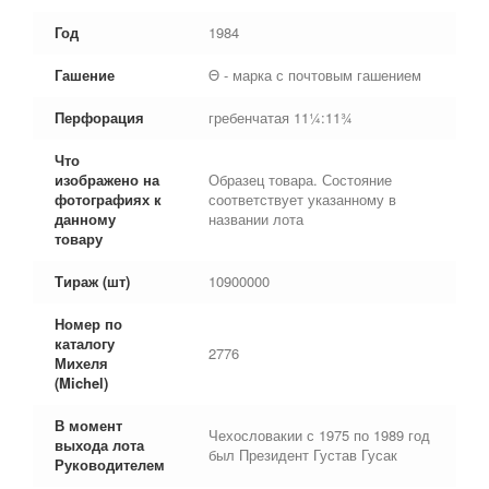
Год
1984
Гашение
Θ - марка с почтовым гашением
Перфорация
гребенчатая 11¼:11¾
Что
изображено на
Образец товара. Состояние
фотографиях к
соответствует указанному в
данному
названии лота
товару
Тираж (шт)
10900000
Номер по
каталогу
2776
Михеля
(Michel)
В момент
Чехословакии с 1975 по 1989 год
выхода лота
был Президент Густав Гусак
Руководителем