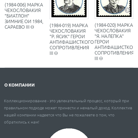
(1984-006) МАРКА
ЧЕХОСЛОВАКИЯ
"БИАТЛОН"
ЗИМНИЕ ОИ 1984,
(1984-020) МАРКА
(1984-019) МАРКА
САРАЕВО III Θ
ЧЕХОСЛОВАКИЯ
ЧЕХОСЛОВАКИЯ
"Я. НАЛЕПКА"
"Р. ЯСИК" ГЕРОИ
ГЕРОИ
АНТИФАШИСТКОГО
АНТИФАШИСТКОГ
СОПРОТИВЛЕНИЯ
СОПРОТИВЛЕНИЯ
III Θ
III Θ
О КОМПАНИИ
Коллекционирование - это увлекательный процесс, который при
правильном подходе может принести и немалый доход. Коллектив
нашей компании надеется что Вы не пожалеете о том, что
обратились к нам!