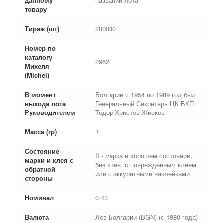
данному
названии лота
товару
Тираж (шт)
200000
Номер по
каталогу
2962
Михеля
(Michel)
В момент
Болгарии с 1954 по 1989 год был
выхода лота
Генеральный Секретарь ЦК БКП
Руководителем
Тодор Христов Живков
Масса (гр)
1
Состояние
II - марка в хорошем состоянии,
марки и клея с
без клея, с повреждённым клеем
обратной
или с аккуратными наклейками
стороны
Номинал
0.43
Валюта
Лев Болгарии (BGN) (с 1880 года)