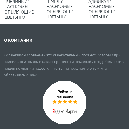
ШМЕЛЬ"
АДМИРАЛ "
ПЧЕЛИНЫЙ"
НАСЕКОМЫЕ,
НАСЕКОМЫЕ,
НАСЕКОМЫЕ,
ОПЫЛЯЮЩИЕ
ОПЫЛЯЮЩИЕ
ОПЫЛЯЮЩИЕ
ЦВЕТЫ II Θ
ЦВЕТЫ II Θ
ЦВЕТЫ II Θ
О КОМПАНИИ
Коллекционирование - это увлекательный процесс, который при
правильном подходе может принести и немалый доход. Коллектив
нашей компании надеется что Вы не пожалеете о том, что
обратились к нам!