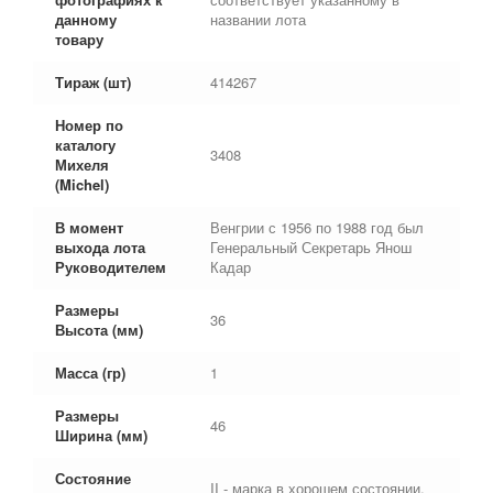
данному
названии лота
товару
Тираж (шт)
414267
Номер по
каталогу
3408
Михеля
(Michel)
В момент
Венгрии с 1956 по 1988 год был
выхода лота
Генеральный Секретарь Янош
Руководителем
Кадар
Размеры
36
Высота (мм)
Масса (гр)
1
Размеры
46
Ширина (мм)
Состояние
II - марка в хорошем состоянии,