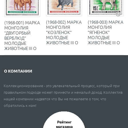
(1968-002) МАРКА
(1968-003) МАРКА
(1968-001) МАРКА
МОНГОЛИЯ
МОНГОЛИЯ
МОНГОЛИЯ
"КОЗЛЕНОК"
"ЯГНЕНОК"
"ДВУГОРБЫЙ
МОЛОДЫЕ
МОЛОДЫЕ
ВЕРБЛЮД"
ЖИВОТНЫЕ III O
ЖИВОТНЫЕ III O
МОЛОДЫЕ
ЖИВОТНЫЕ III O
О КОМПАНИИ
Коллекционирование - это увлекательный процесс, который при
правильном подходе может принести и немалый доход. Коллектив
нашей компании надеется что Вы не пожалеете о том, что
обратились к нам!