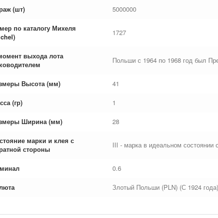
раж (шт)
5000000
мер по каталогу Михеля
1727
chel)
момент выхода лота
Польши с 1964 по 1968 год был Пр
ководителем
змеры Высота (мм)
41
сса (гр)
1
змеры Ширина (мм)
28
стояние марки и клея с
III - марка в идеальном состоянии 
ратной стороны
минал
0.6
люта
Злотый Польши (PLN) (С 1924 года