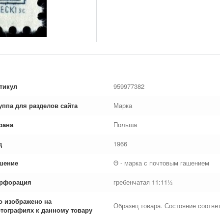
тикул
959977382
уппа для разделов сайта
Марка
рана
Польша
д
1966
шение
Θ - марка с почтовым гашением
рфорация
гребенчатая 11:11½
о изображено на
Образец товара. Состояние соответ
тографиях к данному товару