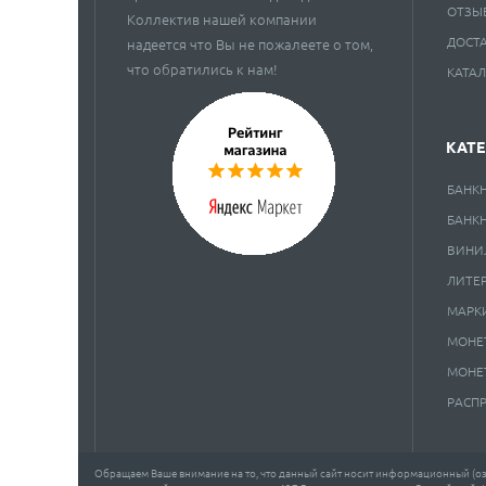
ОТЗЫ
Коллектив нашей компании
ДОСТ
надеется что Вы не пожалеете о том,
что обратились к нам!
КАТА
КАТ
БАНК
БАНК
ВИНИ
ЛИТЕ
МАРК
МОНЕ
МОНЕ
РАСП
Обращаем Ваше внимание на то, что данный сайт носит информационный (озн