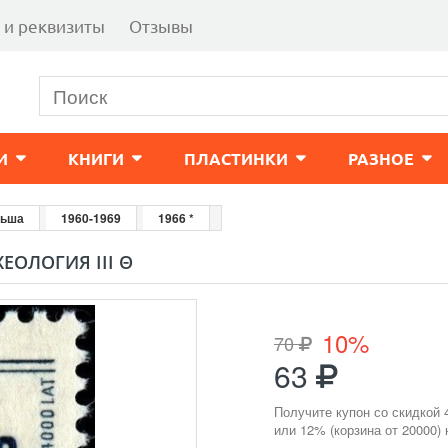
 и реквизиты
Отзывы
И
КНИГИ
ПЛАСТИНКИ
РАЗНОЕ
ьша
1960-1969
1966 *
ЕОЛОГИЯ III Θ
10%
70
63
Получите купон со скидкой 
или 12% (корзина от 20000)