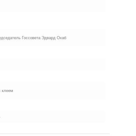
едседатель Госсовета Эдвард Охаб
с клеем
)