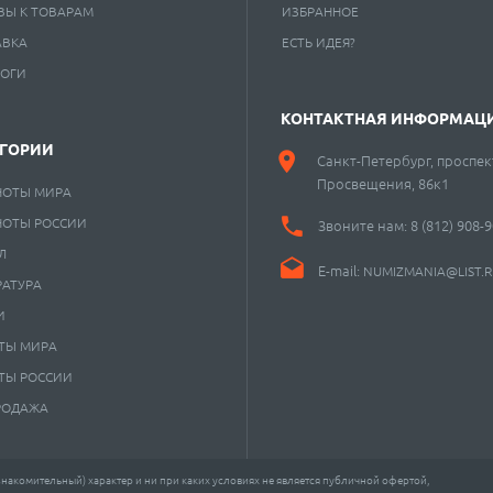
ВЫ К ТОВАРАМ
ИЗБРАННОЕ
АВКА
ЕСТЬ ИДЕЯ?
ЛОГИ
КОНТАКТНАЯ ИНФОРМАЦ
ЕГОРИИ
Санкт-Петербург, проспек
Просвещения, 86к1
НОТЫ МИРА
НОТЫ РОССИИ
Звоните нам:
8 (812) 908-
Л
E-mail:
NUMIZMANIA@LIST.
РАТУРА
И
ТЫ МИРА
ТЫ РОССИИ
РОДАЖА
акомительный) характер и ни при каких условиях не является публичной офертой,