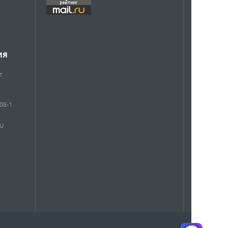
ИЯ
т
908-1
RU