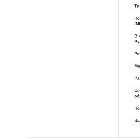
Ти
Но
(Mi
В 
Ру
Ра
Ма
Ра
Со
об
Но
Ва