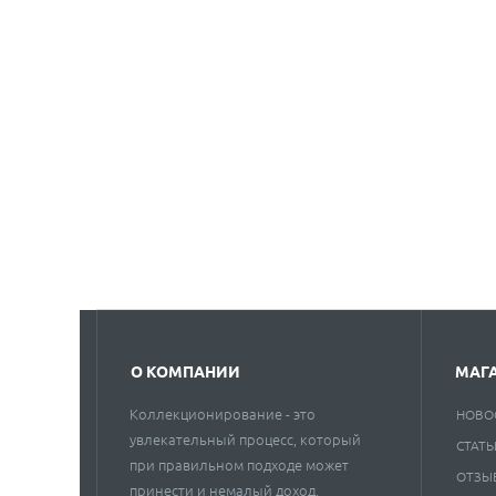
О КОМПАНИИ
МАГ
Коллекционирование - это
НОВО
увлекательный процесс, который
СТАТЬ
при правильном подходе может
ОТЗЫ
принести и немалый доход.