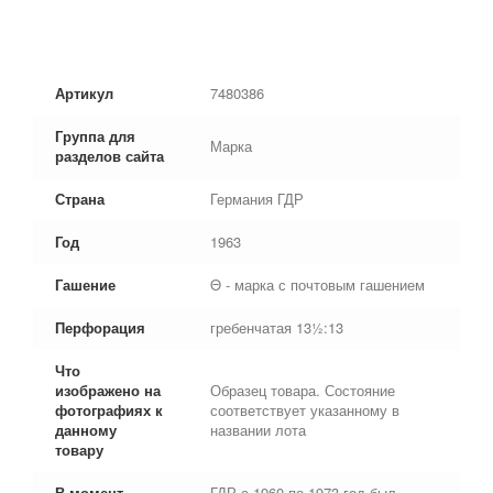
Артикул
7480386
Группа для
Марка
разделов сайта
Страна
Германия ГДР
Год
1963
Гашение
Θ - марка с почтовым гашением
Перфорация
гребенчатая 13½:13
Что
изображено на
Образец товара. Состояние
фотографиях к
соответствует указанному в
данному
названии лота
товару
В момент
ГДР с 1960 по 1973 год был